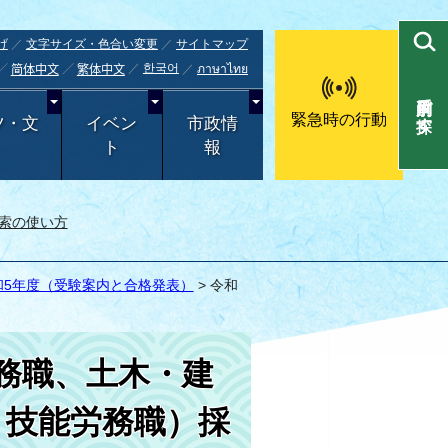
げ
文字サイズ・色合い変更
サイトマップ
한국어
ภาษาไทย
简体中文
繁体中文
目的別で探す
緊急時の行動
ツ・文
イベン
市政情
ト
報
索の使い方
和5年度（受験案内と合格発表）
> 令和
務職、土木・建
、技能労務職）採