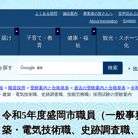
よくある質問
施設案内
事業者の皆さんへ
音声読み上
English
About translation
・届け
子育て・教
健康・福
観光・スポー
育
祉
化
を探す
検
報
>
職員採用
>
受験案内と合格発表
>
過去の受験案内と合格発表
>
令
・建築・電気技術職、史跡調査職、技能労務職）採用試験の受験案内
令和5年度盛岡市職員（一般事
築・電気技術職、史跡調査職