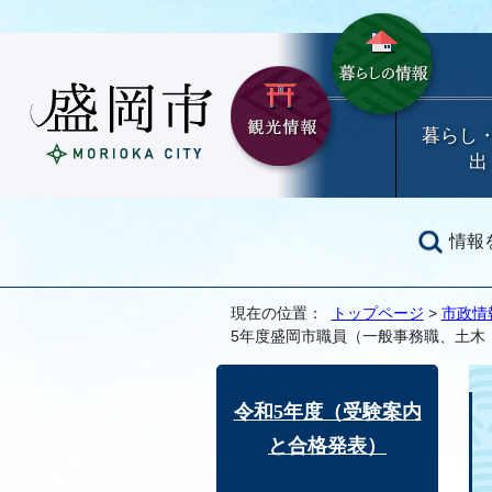
暮らし
出
情報
現在の位置：
トップページ
>
市政情
5年度盛岡市職員（一般事務職、土木
令和5年度（受験案内
と合格発表）