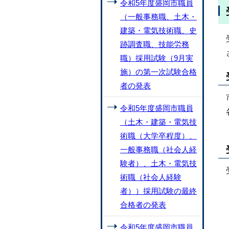
令和5年度盛岡市職員
（一般事務職、土木・
建築・電気技術職、史
跡調査職、技能労務
職）採用試験（9月実
施）の第一次試験合格
者の発表
令和5年度盛岡市職員
（土木・建築・電気技
術職（大学卒程度）、
一般事務職（社会人経
験者）、土木・電気技
術職（社会人経験
者））採用試験の最終
合格者の発表
令和5年度盛岡市職員