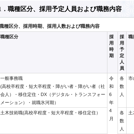
1．職種区分、採用予定人員および職務内容
職種区分、採用時期、採用人数および職務内容
職種区分
採
採
職
用
用
時
予
期
定
人
員
一般事務職
令
各
市
(高校卒程度・短大卒程度・障がい者・障がい者（社
和
数
会人）・移住定住・DX（デジタル・トランスフォー
6
人
メーション）・就職氷河期）
年
4
土木技術職(高校卒程度・短大卒程度・移住定住）
各
土
月
数
人