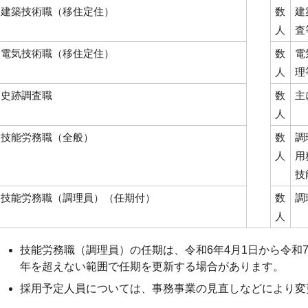
建築技術職（移住定住）
数
建
人
査
電気技術職（移住定住）
数
電
人
理
史跡調査職
数
主
人
技能労務職（全般）
数
調
人
用
技
技能労務職（調理員）（任期付）
数
調
人
技能労務職（調理員）の任期は、令和6年4月1日から令和7
年を超えない範囲で任期を更新する場合があります。
採用予定人員については、事務事業の見直しなどにより変