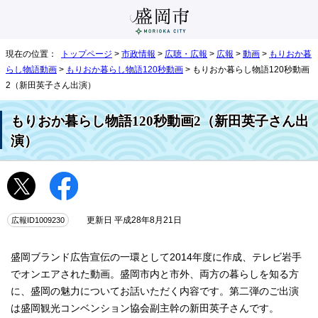
現在の位置：
トップページ
>
市政情報
>
広聴・広報
>
広報
>
動画
>
もりおか暮
らし物語動画
>
もりおか暮らし物語120秒動画
> もりおか暮らし物語120秒動画
2（新田英子さん出演）
もりおか暮らし物語120秒動画2（新田英子さん出
演）
広報ID1009230
更新日 平成28年8月21日
盛岡ブランド広告宣伝の一環として2014年度に作成、テレビ岩手
でオンエアされた動画。盛岡市内と市外、両方の暮らしを知る方
に、盛岡の魅力についてお話いただく内容です。第二弾のご出演
は盛岡観光コンベンション協会副主幹の新田英子さんです。