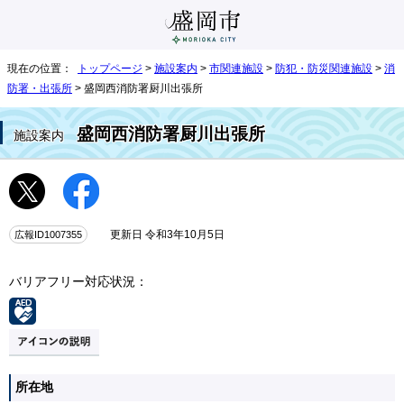
現在の位置：
トップページ
>
施設案内
>
市関連施設
>
防犯・防災関連施設
>
消
防署・出張所
> 盛岡西消防署厨川出張所
盛岡西消防署厨川出張所
施設案内
広報ID1007355
更新日 令和3年10月5日
バリアフリー対応状況：
所在地