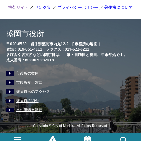
携帯サイト
リンク集
プライバシーポリシー
著作権について
盛岡市役所
〒020-8530 岩手県盛岡市内丸12-2 [
市役所の地図
］
電話：019-651-4111 ファクス：019-622-6211
各庁舎や各支所などの閉庁日は、土曜・日曜日と祝日、年末年始です。
法人番号：6000020032018
市役所の案内
市役所受付窓口
盛岡市へのアクセス
盛岡市の紹介
市の組織と職員
Copyright © City of Morioka, All Rights Reserved.