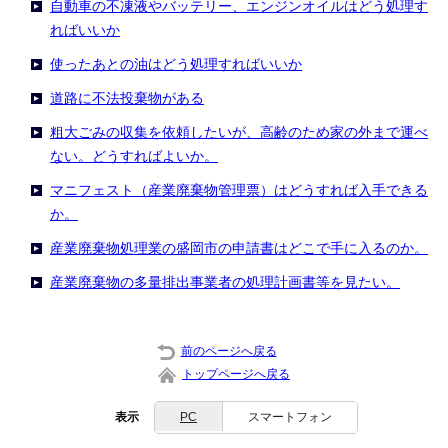
自動車の不凍液やバッテリー、エンジンオイルはどう処理す
ればいいか
使ったあとの油はどう処理すればいいか
道路に不法投棄物がある
粗大ごみの収集を依頼したいが、高齢のため家の外まで運べ
ない。どうすればよいか。
マニフェスト（産業廃棄物管理票）はどうすれば入手できる
か。
産業廃棄物処理業の盛岡市の申請書はどこで手に入るのか。
産業廃棄物の多量排出事業者の処理計画書等を見たい。
前のページへ戻る
トップページへ戻る
表示
PC
スマートフォン