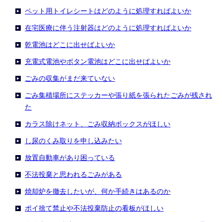
ペット用トイレシートはどのように処理すればよいか
在宅医療に伴う注射器はどのように処理すればよいか
乾電池はどこに出せばよいか
充電式電池やボタン電池はどこに出せばよいか
ごみの収集がまだ来ていない
ごみ集積場所にステッカーや張り紙を張られたごみが残され
た
カラス除けネット、ごみ収納ボックスがほしい
し尿のくみ取りを申し込みたい
放置自動車があり困っている
不法投棄と思われるごみがある
焼却炉を撤去したいが、何か手続きはあるのか
ポイ捨て禁止や不法投棄防止の看板がほしい