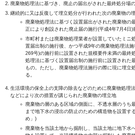
廃棄物処理法に基づき、廃止の届出がされた最終処分場
継続的に又は反復して埋立処分が行われた次の廃棄物の
廃棄物処理法に基づく設置届出がされた廃棄物の最
正により創設された廃止届の施行(平成4年7月4日
市町村または廃棄物処理業者が設置していたミニ処
置届出制の施行後、かつ平成9年の廃棄物処理法施
269号)の施行前に設置された規模要件未満の最終
処理法に基づく設置届出制の施行前に設置された最
もの。ただし、廃棄物処理法施行の際に現に埋立
る。
生活環境の保全上の支障の除去などのために廃棄物処理
などにより次の措置が講じられた廃棄物の埋立地
廃棄物の層のある区域の側面に、不透水層のうち
まで地下水の浸出の防止のための構造物を設置する
め」)
廃棄物を当該土地から掘削し、当該土地に地下水