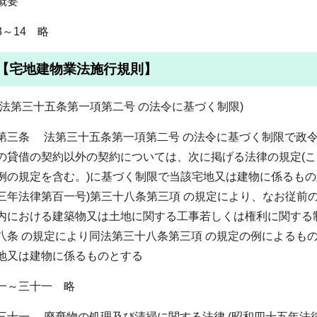
概要
3～14 略
【宅地建物業法施行規則】
(法第三十五条第一項第二号 の法令に基づく制限)
第三条 法第三十五条第一項第二号 の法令に基づく制限で政
の貸借の契約以外の契約については、次に掲げる法律の規定(
例の規定を含む。)に基づく制限で当該宅地又は建物に係るもの
三年法律第百一号)第三十八条第三項 の規定により、なお従前
内における建築物又は土地に関する工事若しくは権利に関する制
八条 の規定により同法第三十八条第三項 の規定の例によるも
地又は建物に係るものとする
一～三十一 略
三十一 廃棄物の処理及び清掃に関する法律 (昭和四十五年法