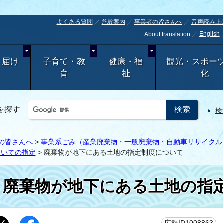
よくある質問
施設案内
事業者の皆さんへ
音声読み上
English
About translation
・届け
子育て・教
健康・福
観光・スポー
育
祉
化
を探す
検
の皆さんへ
>
事業系ごみ（産業廃棄物・一般廃棄物・自動車リサイクル・
ついての指定
> 廃棄物が地下にある土地の指定制度について
廃棄物が地下にある土地の指
更
広報ID1008863