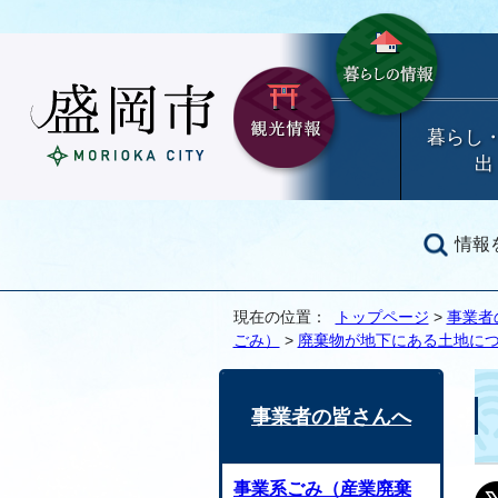
暮らし
出
情報
現在の位置：
トップページ
>
事業者
ごみ）
>
廃棄物が地下にある土地に
事業者の皆さんへ
事業系ごみ（産業廃棄