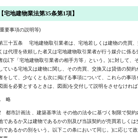
【宅地建物業法第35条第1項】
(重要事項の説明等)
第三十五条 宅地建物取引業者は、宅地若しくは建物の売買、
くは代理を依頼した者又は宅地建物取引業者が行う媒介に係る
者(以下「宅地建物取引業者の相手方等」という。)に対して、
している宅地又は建物に関し、その売買、交換又は貸借の契約
者をして、少なくとも次に掲げる事項について、これらの事項
図面を必要とするときは、図面)を交付して説明をさせなけれ
1 略
2 都市計画法 、建築基準法 その他の法令に基づく制限で契約
地であるか又は建物であるかの別及び当該契約が売買若しくは
約であるかの別をいう。以下この条において同じ。)に応じて