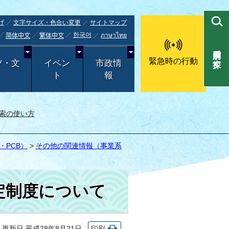
げ
文字サイズ・色合い変更
サイトマップ
한국어
ภาษาไทย
简体中文
繁体中文
目的別で探す
緊急時の行動
ツ・文
イベン
市政情
ト
報
索の使い方
PCB）
>
その他の関連情報（事業系
定制度について
新日 平成28年8月21日
印刷