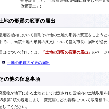
物を設置して、当該構造物の内部に掘削した廃棄物
位置覆土」)
土地の形質の変更の届出
指定区域内において掘削その他の土地の形質の変更をしようと
までに、当該土地の形質の変更について盛岡市長に届出が必要
届出について詳しくは、
「土地の形質の変更の届出」
のページ
土地の形質の変更の届出
その他の留意事項
廃棄物が地下にある土地として指定された区域内の土地取引を
35条第1項の規定により、変更届などの義務について取引相手
意してください。