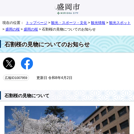
現在の位置：
トップページ
>
観光・スポーツ・文化
>
観光情報
>
観光スポット
>
盛岡の桜
>
盛岡の桜
> 石割桜の見物についてのお知らせ
石割桜の見物についてのお知らせ
広報ID1007959
更新日 令和8年4月2日
石割桜の見物について