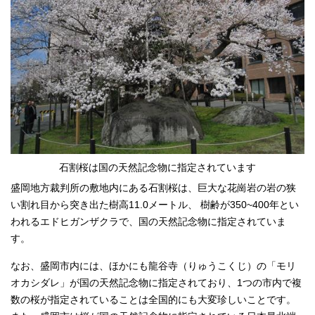
石割桜は国の天然記念物に指定されています
盛岡地方裁判所の敷地内にある石割桜は、巨大な花崗岩の岩の狭
い割れ目から突き出た樹高11.0メートル、 樹齢が350~400年とい
われるエドヒガンザクラで、国の天然記念物に指定されていま
す。
なお、盛岡市内には、ほかにも龍谷寺（りゅうこくじ）の「モリ
オカシダレ」が国の天然記念物に指定されており、1つの市内で複
数の桜が指定されていることは全国的にも大変珍しいことです。