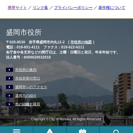
携帯サイト
リンク集
プライバシーポリシー
著作権について
盛岡市役所
〒020-8530 岩手県盛岡市内丸12-2 [
市役所の地図
］
電話：019-651-4111 ファクス：019-622-6211
各庁舎や各支所などの閉庁日は、土曜・日曜日と祝日、年末年始です。
法人番号：6000020032018
市役所の案内
市役所受付窓口
盛岡市へのアクセス
盛岡市の紹介
市の組織と職員
Copyright © City of Morioka, All Rights Reserved.