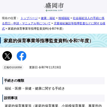
現在の位置：
トップページ
>
健康・福祉
>
地域福祉
>
社会福祉法人の手続に係
る窓口・申請・マニュアル等について
>
児童福祉施設等指導監査などに関する様
式
> 家庭的保育事業等指導監査資料(令和7年度）
家庭的保育事業等指導監査資料(令和7年度）
広報ID1018358
更新日 令和7年11月19日
手続きの種類
福祉・医療・保健・健康に関する手続き
説明事項
家庭的保育事業等（家庭的保育事業、小規模保育事業、事業所内