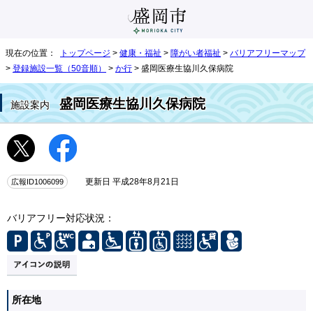
現在の位置：
トップページ
>
健康・福祉
>
障がい者福祉
>
バリアフリーマップ
>
登録施設一覧（50音順）
>
か行
> 盛岡医療生協川久保病院
盛岡医療生協川久保病院
施設案内
広報ID1006099
更新日 平成28年8月21日
バリアフリー対応状況：
所在地