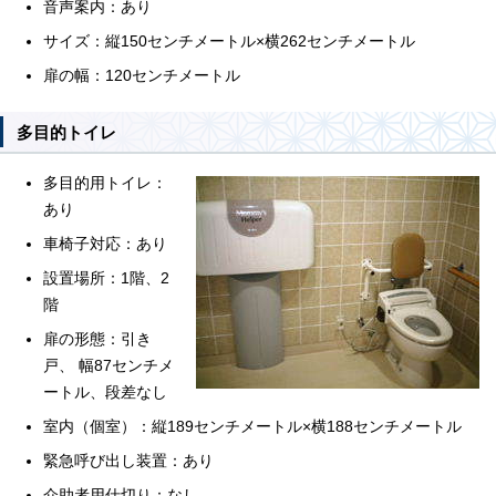
音声案内：あり
サイズ：縦150センチメートル×横262センチメートル
扉の幅：120センチメートル
多目的トイレ
多目的用トイレ：
あり
車椅子対応：あり
設置場所：1階、2
階
扉の形態：引き
戸、 幅87センチメ
ートル、段差なし
室内（個室）：縦189センチメートル×横188センチメートル
緊急呼び出し装置：あり
介助者用仕切り：なし