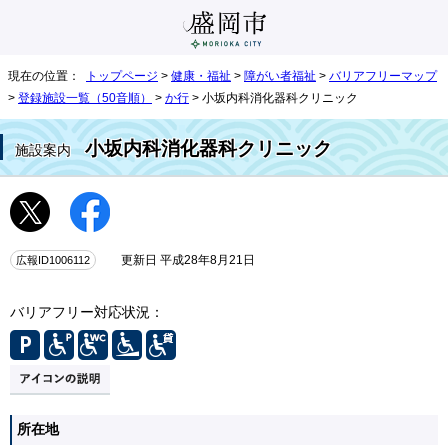
現在の位置：
トップページ
>
健康・福祉
>
障がい者福祉
>
バリアフリーマップ
>
登録施設一覧（50音順）
>
か行
> 小坂内科消化器科クリニック
小坂内科消化器科クリニック
施設案内
広報ID1006112
更新日 平成28年8月21日
バリアフリー対応状況：
所在地