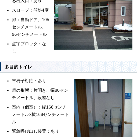
る出入口：あり
スロープ：傾斜4度
扉：自動ドア、105
センチメートル、
96センチメートル
点字ブロック：な
し
多目的トイレ
車椅子対応：あり
扉の形態：片開き、幅80セン
チメートル、段差なし
室内（個室）：縦168センチ
メートル×横168センチメート
ル
緊急呼び出し装置：あり