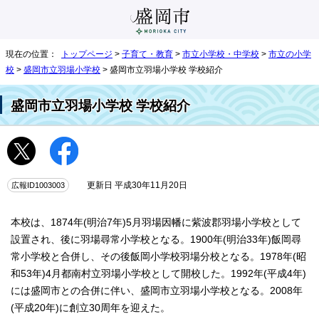
現在の位置：
トップページ
>
子育て・教育
>
市立小学校・中学校
>
市立の小学
校
>
盛岡市立羽場小学校
> 盛岡市立羽場小学校 学校紹介
盛岡市立羽場小学校 学校紹介
広報ID1003003
更新日 平成30年11月20日
本校は、1874年(明治7年)5月羽場因幡に紫波郡羽場小学校として
設置され、後に羽場尋常小学校となる。1900年(明治33年)飯岡尋
常小学校と合併し、その後飯岡小学校羽場分校となる。1978年(昭
和53年)4月都南村立羽場小学校として開校した。1992年(平成4年)
には盛岡市との合併に伴い、盛岡市立羽場小学校となる。2008年
(平成20年)に創立30周年を迎えた。