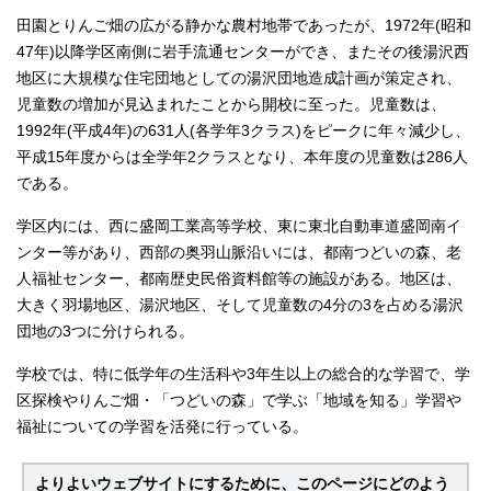
田園とりんご畑の広がる静かな農村地帯であったが、1972年(昭和
47年)以降学区南側に岩手流通センターができ、またその後湯沢西
地区に大規模な住宅団地としての湯沢団地造成計画が策定され、
児童数の増加が見込まれたことから開校に至った。児童数は、
1992年(平成4年)の631人(各学年3クラス)をピークに年々減少し、
平成15年度からは全学年2クラスとなり、本年度の児童数は286人
である。
学区内には、西に盛岡工業高等学校、東に東北自動車道盛岡南イ
ンター等があり、西部の奥羽山脈沿いには、都南つどいの森、老
人福祉センター、都南歴史民俗資料館等の施設がある。地区は、
大きく羽場地区、湯沢地区、そして児童数の4分の3を占める湯沢
団地の3つに分けられる。
学校では、特に低学年の生活科や3年生以上の総合的な学習で、学
区探検やりんご畑・「つどいの森」で学ぶ「地域を知る」学習や
福祉についての学習を活発に行っている。
よりよいウェブサイトにするために、このページにどのよう