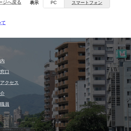
ージへ戻る
表示
PC
スマートフォン
いて
内
窓口
アクセス
介
職員