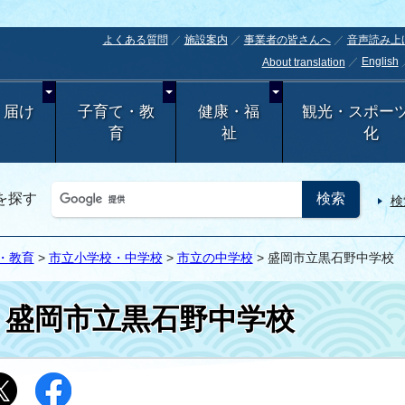
よくある質問
施設案内
事業者の皆さんへ
音声読み上
English
About translation
・届け
子育て・教
健康・福
観光・スポー
育
祉
化
を探す
検
・教育
>
市立小学校・中学校
>
市立の中学校
> 盛岡市立黒石野中学校
盛岡市立黒石野中学校