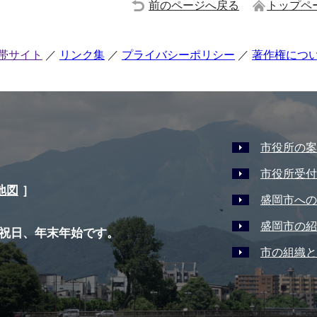
前のページへ戻る
トップペ
帯サイト
リンク集
プライバシーポリシー
著作権につ
市役所の案
市役所受付
地図
］
盛岡市への
盛岡市の紹
祝日、年末年始です。
市の組織と