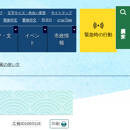
げ
文字サイズ・色合い変更
サイトマップ
한국어
ภาษาไทย
简体中文
繁体中文
目的別で探す
緊急時の行動
ツ・文
イベン
市政情
ト
報
索の使い方
広報ID1003118
印刷