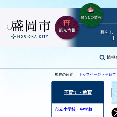
暮らし
出
情報
現在の位置：
トップページ
>
子育て
子育て・教育
市立小学校・中学校