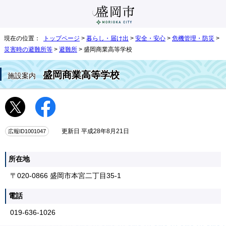
現在の位置：
トップページ
>
暮らし・届け出
>
安全・安心
>
危機管理・防災
>
災害時の避難所等
>
避難所
> 盛岡商業高等学校
盛岡商業高等学校
施設案内
広報ID1001047
更新日 平成28年8月21日
所在地
〒020-0866 盛岡市本宮二丁目35-1
電話
019-636-1026