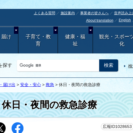
よくある質問
施設案内
事業者の皆さんへ
音声読み上
English
About translation
・届け
子育て・教
健康・福
観光・スポー
育
祉
化
を探す
検
・届け出
>
安全・安心
>
救急
> 休日・夜間の救急診療
休日・夜間の救急診療
広報ID1028653