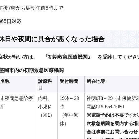
午後7時から翌朝午前8時まで
365日対応
休日や夜間に具合が悪くなった場合
症状が軽い方は、 『初期救急医療機関』 を受診してくださ
盛岡市内の初期救急医療機関
名称
診療科
受付時間
所在地等
目
市夜間急患診療
内科、
19時～23
神明町3－29（市保健所
所
小児科
時
電話019-654-1080
（※1）
（年中無
※電話予約は不要ですが
休）
次救急病院を案内する場
合は事前にお問い合わせ