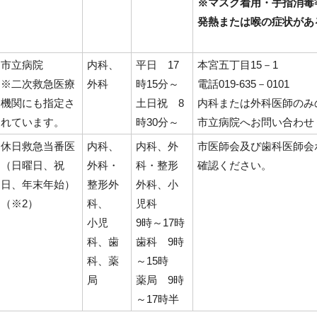
※マスク着用・手指消毒
発熱または喉の症状があ
市立病院
内科、
平日 17
本宮五丁目15－1
※二次救急医療
外科
時15分～
電話019-635－0101
機関にも指定さ
土日祝 8
内科または外科医師のみ
れています。
時30分～
市立病院へお問い合わせ
休日救急当番医
内科、
内科、外
市医師会及び歯科医師会
（日曜日、祝
外科・
科・整形
確認ください。
日、年末年始）
整形外
外科、小
（※2）
科、
児科
小児
9時～17時
科、歯
歯科 9時
科、薬
～15時
局
薬局 9時
～17時半