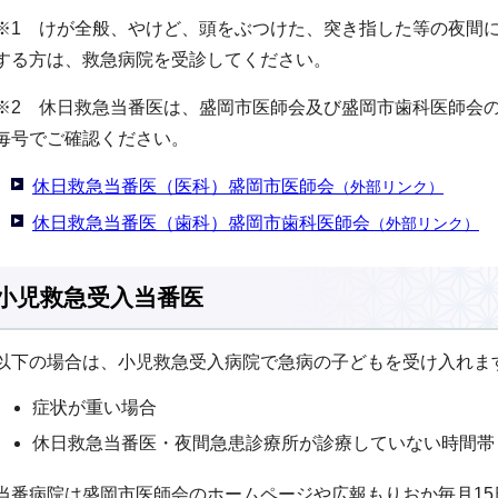
※1 けが全般、やけど、頭をぶつけた、突き指した等の夜間
する方は、救急病院を受診してください。
※2 休日救急当番医は、盛岡市医師会及び盛岡市歯科医師会
毎号でご確認ください。
休日救急当番医（医科）盛岡市医師会
（外部リンク）
休日救急当番医（歯科）盛岡市歯科医師会
（外部リンク）
小児救急受入当番医
以下の場合は、小児救急受入病院で急病の子どもを受け入れま
症状が重い場合
休日救急当番医・夜間急患診療所が診療していない時間帯
当番病院は盛岡市医師会のホームページや広報もりおか毎月15