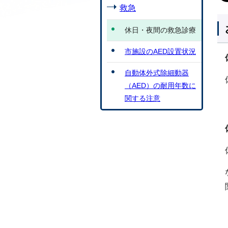
救急
休日・夜間の救急診療
市施設のAED設置状況
自動体外式除細動器
（AED）の耐用年数に
関する注意