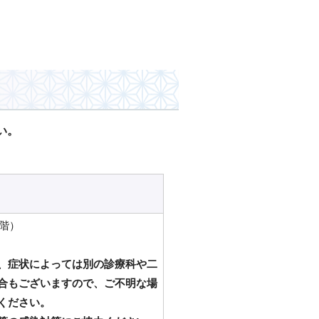
い。
2階）
、症状によっては別の診療科や二
合もございますので、ご不明な場
ください。