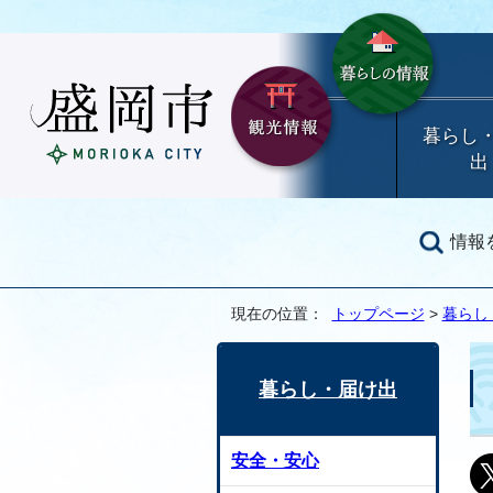
暮らし
出
情報
現在の位置：
トップページ
>
暮らし
暮らし・届け出
安全・安心