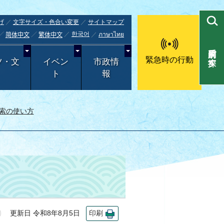
げ
文字サイズ・色合い変更
サイトマップ
한국어
ภาษาไทย
简体中文
繁体中文
目的別で探す
緊急時の行動
ツ・文
イベン
市政情
ト
報
索の使い方
更新日 令和8年8月5日
印刷