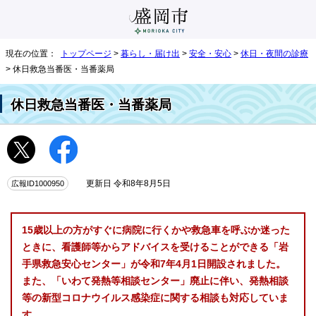
現在の位置：
トップページ
>
暮らし・届け出
>
安全・安心
>
休日・夜間の診療
> 休日救急当番医・当番薬局
休日救急当番医・当番薬局
広報ID1000950
更新日 令和8年8月5日
15歳以上の方がすぐに病院に行くかや救急車を呼ぶか迷った
ときに、看護師等からアドバイスを受けることができる
「岩
手県救急安心センター」が令和7年4月1日開設されました
。
また、「いわて発熱等相談センター」廃止に伴い、発熱相談
等の新型コロナウイルス感染症に関する相談も対応していま
す。