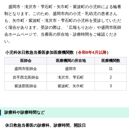
盛岡市・滝沢市・雫石町・矢巾町・紫波町の小児科による輪番
制となります。このため、盛岡市内の小児・乳幼児の患者さん
も、矢巾町・紫波町・滝沢市・雫石町の小児科を受診していただ
く場合があります。受診の際は、「広報もりおか」や盛岡市医師
会ホームページで、当番医の所在地・診療時間をご確認くださ
い。
小児科休日救急当番医参加医療機関数（
令和8年4月以降
）
医師会
医療機関の所在地
医療機関数
盛岡市医師会
盛岡市
11
岩手西北医師会
滝沢市、雫石町
2
紫波郡医師会
紫波町、矢巾町
3
診療科や診療時間など
休日救急当番医の診療科、診療時間、開設日