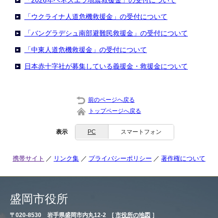
「2026年ベネズエラ地震救援金」の受付について
「ウクライナ人道危機救援金」の受付について
「バングラデシュ南部避難民救援金」の受付について
「中東人道危機救援金」の受付について
日本赤十字社が募集している義援金・救援金について
前のページへ戻る
トップページへ戻る
表示
PC
スマートフォン
携帯サイト
リンク集
プライバシーポリシー
著作権について
盛岡市役所
〒020-8530 岩手県盛岡市内丸12-2 [
市役所の地図
］