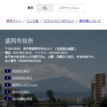
表示
PC
スマートフォン
携帯サイト
リンク集
プライバシーポリシー
著作権について
盛岡市役所
〒020-8530 岩手県盛岡市内丸12-2 [
市役所の地図
］
電話：019-651-4111 ファクス：019-622-6211
各庁舎や各支所などの閉庁日は、土曜・日曜日と祝日、年末年始です。
法人番号：6000020032018
市役所の案内
市役所受付窓口
盛岡市へのアクセス
盛岡市の紹介
市の組織と職員