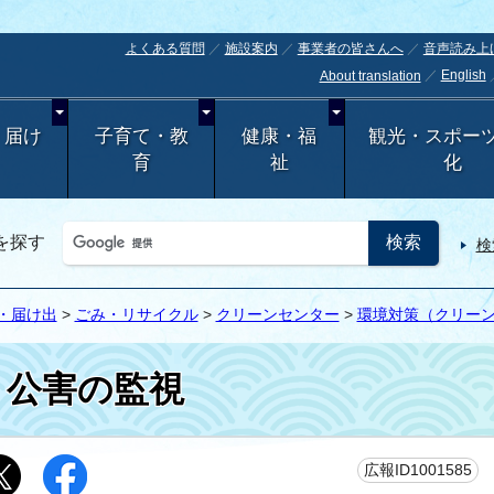
よくある質問
施設案内
事業者の皆さんへ
音声読み上
English
About translation
・届け
子育て・教
健康・福
観光・スポー
育
祉
化
を探す
検
・届け出
>
ごみ・リサイクル
>
クリーンセンター
>
環境対策（クリー
公害の監視
更
広報ID1001585