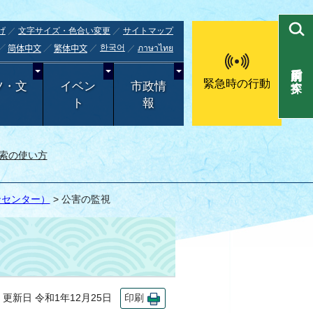
げ
文字サイズ・色合い変更
サイトマップ
한국어
ภาษาไทย
简体中文
繁体中文
目的別で探す
緊急時の行動
ツ・文
イベン
市政情
ト
報
索の使い方
ンセンター）
> 公害の監視
新日 令和1年12月25日
印刷