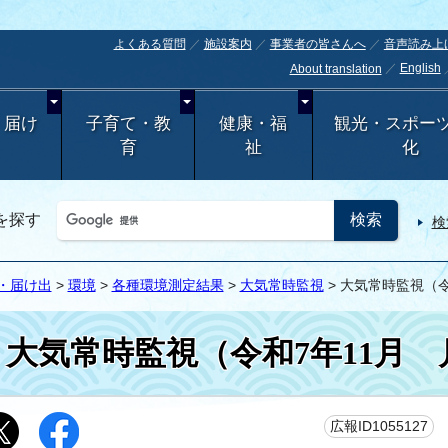
よくある質問
施設案内
事業者の皆さんへ
音声読み上
English
About translation
・届け
子育て・教
健康・福
観光・スポー
育
祉
化
を探す
検
・届け出
>
環境
>
各種環境測定結果
>
大気常時監視
> 大気常時監視（
大気常時監視（令和7年11月
更
広報ID1055127