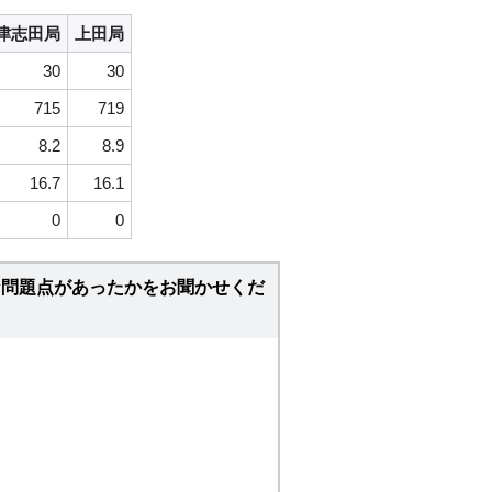
津志田局
上田局
30
30
715
719
8.2
8.9
16.7
16.1
0
0
な問題点があったかをお聞かせくだ