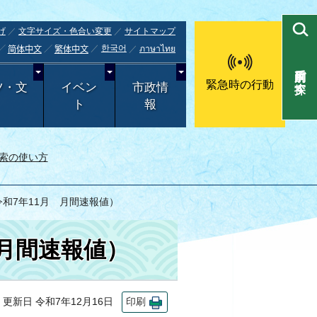
げ
文字サイズ・色合い変更
サイトマップ
한국어
ภาษาไทย
简体中文
繁体中文
目的別で探す
緊急時の行動
ツ・文
イベン
市政情
ト
報
索の使い方
令和7年11月 月間速報値）
 月間速報値）
新日 令和7年12月16日
印刷