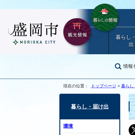
暮らし
出
情報
現在の位置：
トップページ
>
暮らし
暮らし・届け出
環境