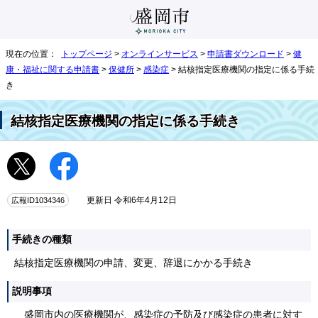
現在の位置：
トップページ
>
オンラインサービス
>
申請書ダウンロード
>
健
康・福祉に関する申請書
>
保健所
>
感染症
> 結核指定医療機関の指定に係る手続
き
結核指定医療機関の指定に係る手続き
広報ID1034346
更新日 令和6年4月12日
手続きの種類
結核指定医療機関の申請、変更、辞退にかかる手続き
説明事項
盛岡市内の医療機関が、感染症の予防及び感染症の患者に対す