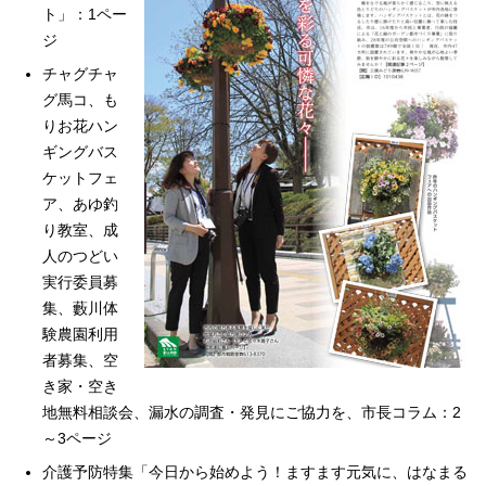
ト」：1ペー
ジ
チャグチャ
グ馬コ、も
りお花ハン
ギングバス
ケットフェ
ア、あゆ釣
り教室、成
人のつどい
実行委員募
集、藪川体
験農園利用
者募集、空
き家・空き
地無料相談会、漏水の調査・発見にご協力を、市長コラム：2
～3ページ
介護予防特集「今日から始めよう！ますます元気に、はなまる