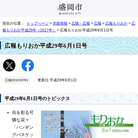
現在の位置：
トップページ
>
市政情報
>
広聴・広報
>
広報
>
広報もりおか
>
広
報もりおか平成29年（2017年）
> 広報もりおか平成29年6月1日号
広報もりおか平成29年6月1日号
広報ID1019761
更新日 平成29年6月1日
平成29年6月1日号のトピックス
街を彩る可
憐な花々
「ハンギン
グバスケッ