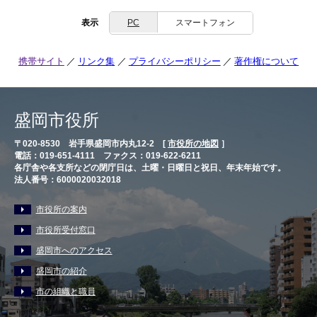
表示
PC
スマートフォン
携帯サイト
リンク集
プライバシーポリシー
著作権について
盛岡市役所
〒020-8530 岩手県盛岡市内丸12-2 [
市役所の地図
］
電話：019-651-4111 ファクス：019-622-6211
各庁舎や各支所などの閉庁日は、土曜・日曜日と祝日、年末年始です。
法人番号：6000020032018
市役所の案内
市役所受付窓口
盛岡市へのアクセス
盛岡市の紹介
市の組織と職員