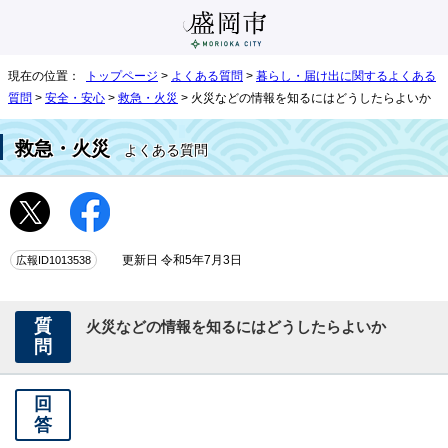
現在の位置：
トップページ
>
よくある質問
>
暮らし・届け出に関するよくある
質問
>
安全・安心
>
救急・火災
> 火災などの情報を知るにはどうしたらよいか
救急・火災
よくある質問
広報ID1013538
更新日 令和5年7月3日
質
火災などの情報を知るにはどうしたらよいか
問
回
答