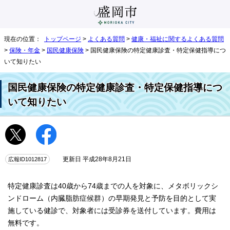
現在の位置：
トップページ
>
よくある質問
>
健康・福祉に関するよくある質問
>
保険・年金
>
国民健康保険
> 国民健康保険の特定健康診査・特定保健指導につ
いて知りたい
国民健康保険の特定健康診査・特定保健指導につ
いて知りたい
広報ID1012817
更新日 平成28年8月21日
特定健康診査は40歳から74歳までの人を対象に、メタボリックシ
ンドローム（内臓脂肪症候群）の早期発見と予防を目的として実
施している健診で、対象者には受診券を送付しています。費用は
無料です。