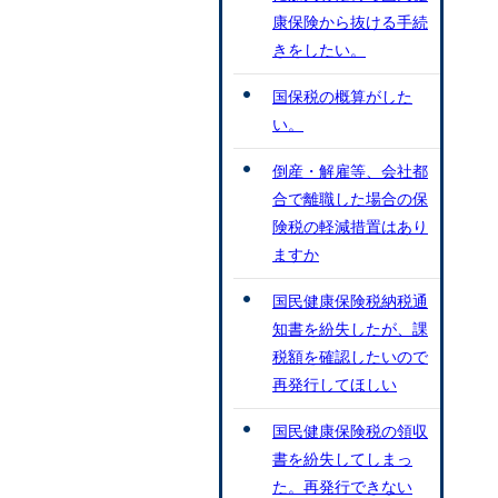
康保険から抜ける手続
きをしたい。
国保税の概算がした
い。
倒産・解雇等、会社都
合で離職した場合の保
険税の軽減措置はあり
ますか
国民健康保険税納税通
知書を紛失したが、課
税額を確認したいので
再発行してほしい
国民健康保険税の領収
書を紛失してしまっ
た。再発行できない