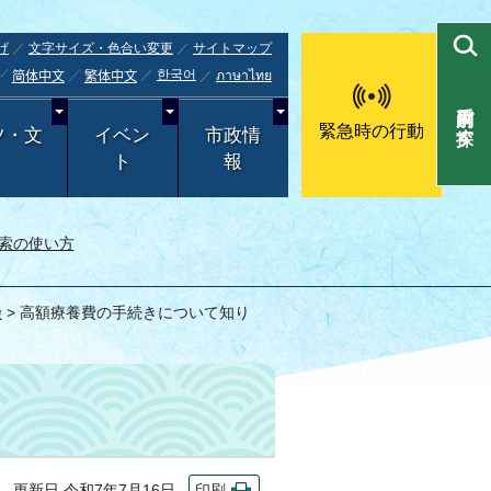
げ
文字サイズ・色合い変更
サイトマップ
한국어
ภาษาไทย
简体中文
繁体中文
目的別で探す
緊急時の行動
ツ・文
イベン
市政情
ト
報
索の使い方
険
> 高額療養費の手続きについて知り
更新日 令和7年7月16日
印刷