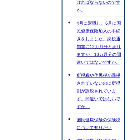
ければならないのです
か。
4月に退職し、6月に国
民健康保険加入の手続
きをしました。納税通
知書に12カ月分とあり
ますが、10カ月分の間
違いではないですか。
所得税や住民税が課税
されていないのに所得
割が課税されていま
す。間違いではないで
すか。
国民健康保険の保険税
について知りたい