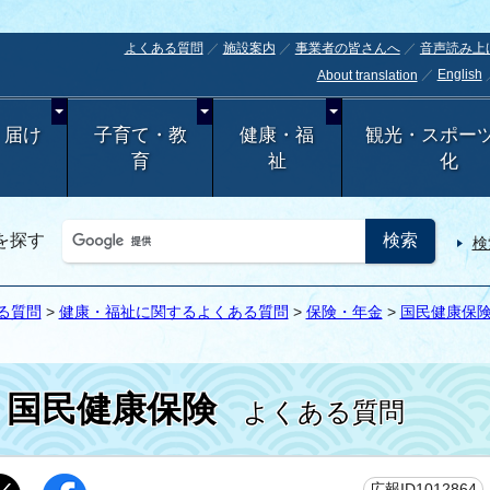
よくある質問
施設案内
事業者の皆さんへ
音声読み上
English
About translation
・届け
子育て・教
健康・福
観光・スポー
育
祉
化
を探す
検
る質問
>
健康・福祉に関するよくある質問
>
保険・年金
>
国民健康保
国民健康保険
よくある質問
広報ID1012864