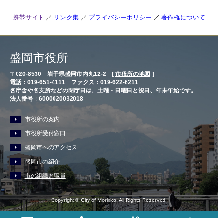
携帯サイト
リンク集
プライバシーポリシー
著作権について
盛岡市役所
〒020-8530 岩手県盛岡市内丸12-2 [
市役所の地図
］
電話：019-651-4111 ファクス：019-622-6211
各庁舎や各支所などの閉庁日は、土曜・日曜日と祝日、年末年始です。
法人番号：6000020032018
市役所の案内
市役所受付窓口
盛岡市へのアクセス
盛岡市の紹介
市の組織と職員
Copyright © City of Morioka, All Rights Reserved.