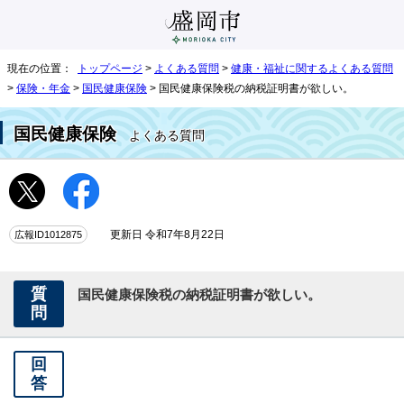
現在の位置：
トップページ
>
よくある質問
>
健康・福祉に関するよくある質問
>
保険・年金
>
国民健康保険
> 国民健康保険税の納税証明書が欲しい。
国民健康保険
よくある質問
広報ID1012875
更新日 令和7年8月22日
質
国民健康保険税の納税証明書が欲しい。
問
回
答