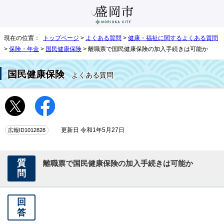
現在の位置：
トップページ
>
よくある質問
>
健康・福祉に関するよくある質問
>
保険・年金
>
国民健康保険
> 離職票で国民健康保険の加入手続きは可能か
国民健康保険
よくある質問
広報ID1012828
更新日 令和1年5月27日
質
離職票で国民健康保険の加入手続きは可能か
問
回
答