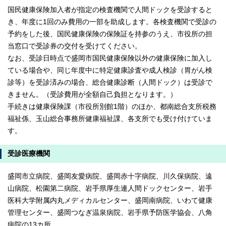
国民健康保険加入者が指定の検査機関で人間ドックを受診すると
き、年度に1回のみ費用の一部を助成します。各検査機関で受診の
予約をした後、国民健康保険の保険証を持参のうえ、市役所の担
当窓口で受診券の交付を受けてください。
なお、受診日時点で盛岡市国民健康保険以外の健康保険に加入し
ている場合や、同じ年度中に特定健康診査や成人検診（胃がん検
診等）を受診済みの場合、総合健康診断（人間ドック）は受診で
きません。（受診費用が全額自己負担となります。）
手続きは健康保険課（市役所別館1階）のほか、都南総合支所税務
福祉係、玉山総合事務所健康福祉課、各支所でも受け付けていま
す。
受診医療機関
盛岡市立病院、盛岡友愛病院、盛岡赤十字病院、川久保病院、遠
山病院、松園第二病院、岩手県厚生連人間ドックセンター、岩手
医科大学附属内丸メディカルセンター、盛岡南病院、いわて健康
管理センター、盛岡つなぎ温泉病院、岩手県予防医学協会、八角
病院の13カ所