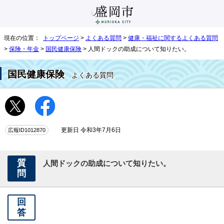
現在の位置：
トップページ
>
よくある質問
>
健康・福祉に関するよくある質問
>
保険・年金
>
国民健康保険
> 人間ドックの助成について知りたい。
国民健康保険
よくある質問
広報ID1012870
更新日 令和3年7月6日
質
人間ドックの助成について知りたい。
問
回
答