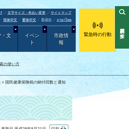
げ
文字サイズ・色合い変更
サイトマップ
한국어
ภาษาไทย
简体中文
繁体中文
目的別で探す
緊急時の行動
ツ・文
イベン
市政情
ト
報
索の使い方
険
> 国民健康保険税の納付回数と通知
新日 平成28年8月21日
印刷