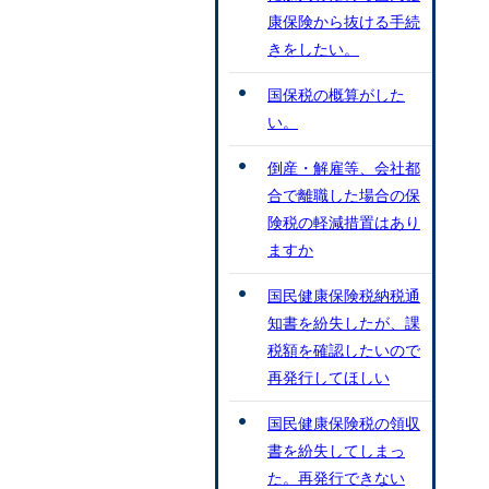
康保険から抜ける手続
きをしたい。
国保税の概算がした
い。
倒産・解雇等、会社都
合で離職した場合の保
険税の軽減措置はあり
ますか
国民健康保険税納税通
知書を紛失したが、課
税額を確認したいので
再発行してほしい
国民健康保険税の領収
書を紛失してしまっ
た。再発行できない