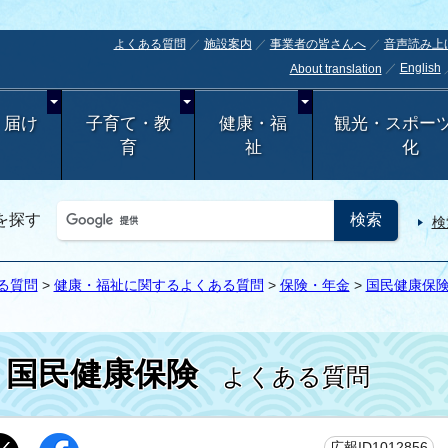
よくある質問
施設案内
事業者の皆さんへ
音声読み上
English
About translation
・届け
子育て・教
健康・福
観光・スポー
育
祉
化
を探す
検
る質問
>
健康・福祉に関するよくある質問
>
保険・年金
>
国民健康保
国民健康保険
よくある質問
更
広報ID1012856