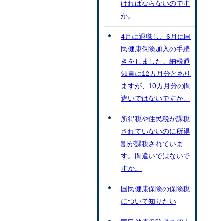
ければならないのです
か。
4月に退職し、6月に国
民健康保険加入の手続
きをしました。納税通
知書に12カ月分とあり
ますが、10カ月分の間
違いではないですか。
所得税や住民税が課税
されていないのに所得
割が課税されていま
す。間違いではないで
すか。
国民健康保険の保険税
について知りたい