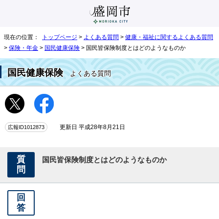
現在の位置：
トップページ
>
よくある質問
>
健康・福祉に関するよくある質問
>
保険・年金
>
国民健康保険
> 国民皆保険制度とはどのようなものか
国民健康保険
よくある質問
広報ID1012873
更新日 平成28年8月21日
質
国民皆保険制度とはどのようなものか
問
回
答