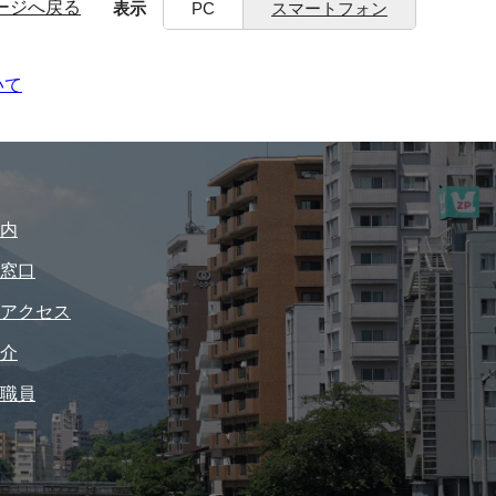
ージへ戻る
表示
PC
スマートフォン
いて
内
窓口
アクセス
介
職員