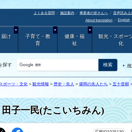
よくある質問
施設案内
事業者の皆さんへ
音声読み上
English
About translation
・届け
子育て・教
健康・福
観光・スポー
育
祉
化
を探す
検
スポーツ・文化
>
観光情報
>
歴史・先人
>
盛岡の先人たち
>
五十音順
田子一民(たこいちみん)
更
広報ID1025130