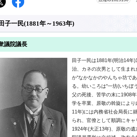
田子一民(1881年～1963年)
衆議院議長
田子一民は1881年(明治14年
治、カネの次男として生まれ
か“なかなかのやんちゃ坊で
る。幼いころは“一坊(いちぼ
父の死後、苦学の末に1908年
学を卒業、原敬の斡旋により内
11年)には内務省社会局長に
られ、官僚として順調にキャ
1924年(大正13年)、原敬