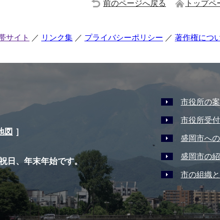
前のページへ戻る
トップペ
帯サイト
リンク集
プライバシーポリシー
著作権につ
市役所の案
市役所受付
地図
］
盛岡市への
盛岡市の紹
祝日、年末年始です。
市の組織と