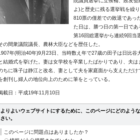
院議員選挙に立候補、政友会
よ)と歴史に残る選挙戦を繰り
810票の僅差での敗退であっ
た日は、勝つ日の第一日である”
第16回総選挙から連続9回
その間衆議院議長、農林大臣などを歴任した。
1907年(明治40年)9月23日、当時数え年で27歳の田子は日
と結婚式を挙げた。妻は女学校を卒業したばかりであり、夫は
のちに珠子は静江と改名、妻として夫を家庭面から支えただけ
を創刊し婦人の地位向上のために筆をとっている。
掲載日：平成19年11月10日
よりよいウェブサイトにするために、このページにどのよう
さい。
このページに問題点はありましたか？