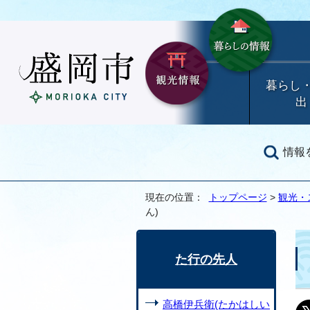
暮らし
出
情報
現在の位置：
トップページ
>
観光・
ん)
た行の先人
高橋伊兵衛(たかはしい