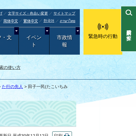
げ
文字サイズ・色合い変更
サイトマップ
한국어
ภาษาไทย
简体中文
繁体中文
目的別で探す
緊急時の行動
ツ・文
イベン
市政情
ト
報
索の使い方
>
た行の先人
> 田子一民(たこいちみ
新日 平成30年12月12日
印刷