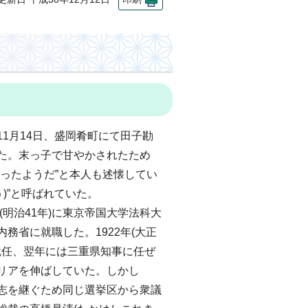
)11月14日、盛岡肴町にて田子勘
た。末っ子で甘やかされたため
あったようだ”と本人も述懐してい
う)”と呼ばれていた。
(明治41年)に東京帝国大学法科大
務省に就職した。1922年(大正
就任、翌年には三重県知事に任ぜ
リアを伸ばしていた。しかし
の遺志を継ぐため同じ選挙区から衆議