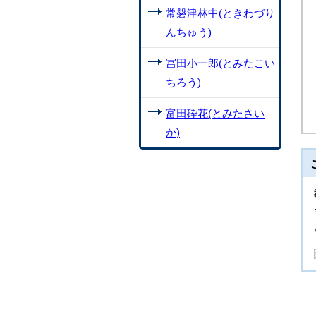
常磐津林中(ときわづり
んちゅう)
冨田小一郎(とみたこい
ちろう)
富田砕花(とみたさい
か)