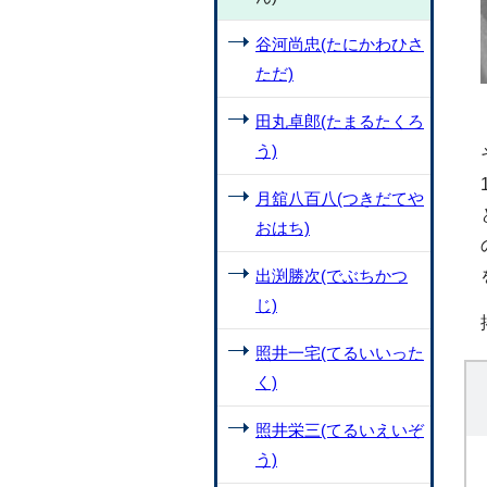
谷河尚忠(たにかわひさ
ただ)
田丸卓郎(たまるたくろ
う)
月舘八百八(つきだてや
おはち)
出渕勝次(でぶちかつ
じ)
照井一宅(てるいいった
く)
照井栄三(てるいえいぞ
う)