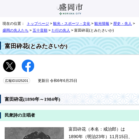
現在の位置：
トップページ
>
観光・スポーツ・文化
>
観光情報
>
歴史・先人
>
盛岡の先人たち
>
五十音順
>
た行の先人
> 富田砕花(とみたさいか)
富田砕花(とみたさいか)
広報ID1025201
更新日 令和6年6月25日
富田砕花(1890年～1984年)
民衆詩の主唱者
富田砕花（本名：戒治郎）は
1890年（明治23年）11月15日、