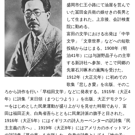
盛岡市仁王小路にて油屋を営んで
いた冨田金兵衛の娘せきの長男と
して生まれた。上京後、会計検査
院に勤める。
富田の文学における出発は「中学
文学」「文章世界」などへの短歌
投稿からはじまる。1908年（明
治41年）には与謝野晶子らの主宰
する新詩社へ参加、そこで同郷の
先輩石川啄木の薫陶を受けた。
1912年（大正元年）に初めての
歌集『悲しき愛』を出版、そのこ
ろから詩作を行い「早稲田文学」などに発表する。1915年（大正4
年）に詩集『末日頌（まつじつよう）』を出版、大正デモクラシ
ーをはじめとした民衆運動が盛り上がりを見せた時期であり、富
田は福田正夫、白鳥省吾らとともに民衆詩派の旗手と目された。
1916年（大正5年）にはイギリスの詩人カーペンターの訳詩集『民
主主義の方へ』、1919年（大正8年）にはアメリカのホイットマン