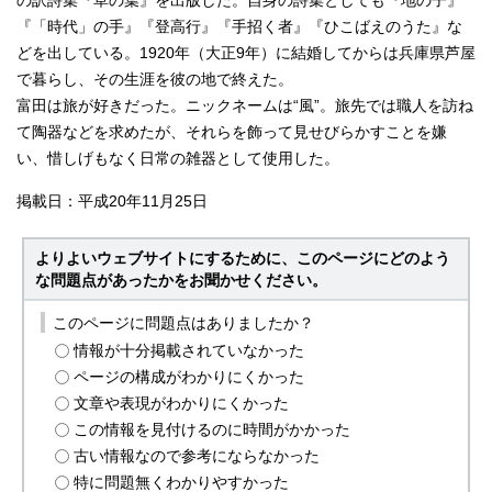
の訳詩集『草の葉』を出版した。自身の詩集としても『地の子』
『「時代」の手』『登高行』『手招く者』『ひこばえのうた』な
どを出している。1920年（大正9年）に結婚してからは兵庫県芦屋
で暮らし、その生涯を彼の地で終えた。
富田は旅が好きだった。ニックネームは“風”。旅先では職人を訪ね
て陶器などを求めたが、それらを飾って見せびらかすことを嫌
い、惜しげもなく日常の雑器として使用した。
掲載日：平成20年11月25日
よりよいウェブサイトにするために、このページにどのよう
な問題点があったかをお聞かせください。
このページに問題点はありましたか？
情報が十分掲載されていなかった
ページの構成がわかりにくかった
文章や表現がわかりにくかった
この情報を見付けるのに時間がかかった
古い情報なので参考にならなかった
特に問題無くわかりやすかった