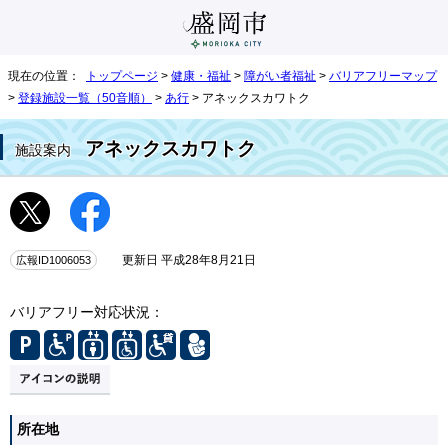
現在の位置：
トップページ
>
健康・福祉
>
障がい者福祉
>
バリアフリーマップ
>
登録施設一覧（50音順）
>
あ行
> アネックスカワトク
アネックスカワトク
施設案内
広報ID1006053
更新日 平成28年8月21日
バリアフリー対応状況：
所在地