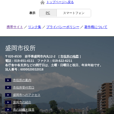
トップページへ戻る
表示
PC
スマートフォン
携帯サイト
リンク集
プライバシーポリシー
著作権について
盛岡市役所
〒020-8530 岩手県盛岡市内丸12-2 [
市役所の地図
］
電話：019-651-4111 ファクス：019-622-6211
各庁舎や各支所などの閉庁日は、土曜・日曜日と祝日、年末年始です。
法人番号：6000020032018
市役所の案内
市役所受付窓口
盛岡市へのアクセス
盛岡市の紹介
市の組織と職員