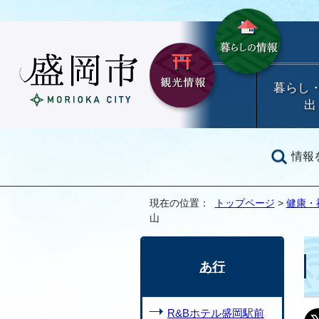
暮らし
出
情報
現在の位置：
トップページ
>
健康・
山
あ行
R&Bホテル盛岡駅前