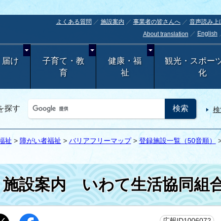
よくある質問
施設案内
事業者の皆さんへ
音声読み上
English
About translation
・届け
子育て・教
健康・福
観光・スポー
育
祉
化
を探す
検
福祉
>
障がい者福祉
>
バリアフリーマップ
>
登録施設一覧（50音順）
施設案内
いわて生活協同組
更
広報ID1006072