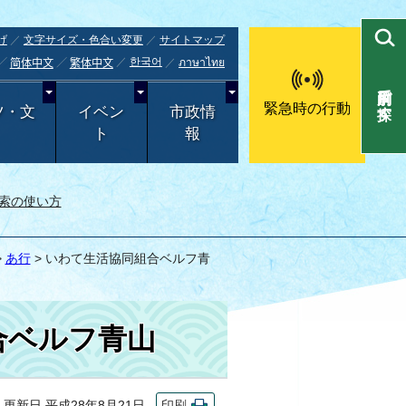
げ
文字サイズ・色合い変更
サイトマップ
한국어
ภาษาไทย
简体中文
繁体中文
目的別で探す
緊急時の行動
ツ・文
イベン
市政情
ト
報
索の使い方
>
あ行
> いわて生活協同組合ベルフ青
合ベルフ青山
新日 平成28年8月21日
印刷