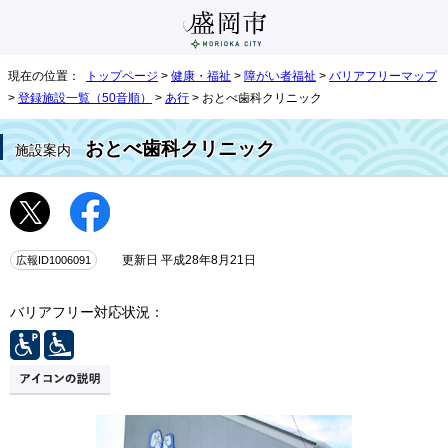
現在の位置：
トップページ
>
健康・福祉
>
障がい者福祉
>
バリアフリーマップ
>
登録施設一覧（50音順）
>
あ行
> おとべ歯科クリニック
おとべ歯科クリニック
施設案内
広報ID1006091
更新日 平成28年8月21日
バリアフリー対応状況：