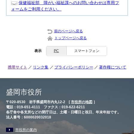
保健福祉部 障がい福祉課へのお問い合わせは専用フ
ォームをご利用ください。
前のページへ戻る
トップページへ戻る
表示
PC
スマートフォン
携帯サイト
リンク集
プライバシーポリシー
著作権について
盛岡市役所
〒020-8530 岩手県盛岡市内丸12-2 [
市役所の地図
］
電話：019-651-4111 ファクス：019-622-6211
各庁舎や各支所などの閉庁日は、土曜・日曜日と祝日、年末年始です。
法人番号：6000020032018
市役所の案内