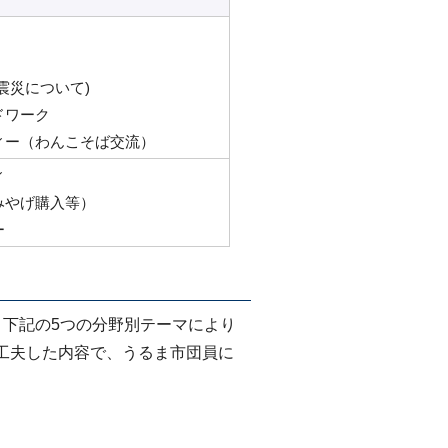
震災について)
ドワーク
ィー（わんこそば交流）
ィ
みやげ購入等）
ー
下記の5つの分野別テーマにより
工夫した内容で、うるま市団員に