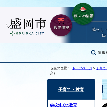
暮らし
出
情報
現在の位置：
トップページ
>
子育て
業）
子育て・教育
学校外での教育