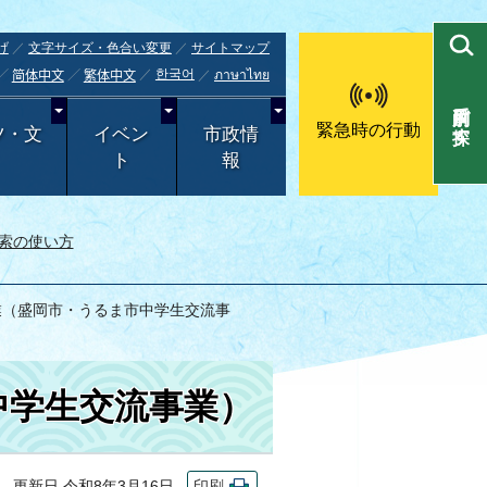
げ
文字サイズ・色合い変更
サイトマップ
한국어
ภาษาไทย
简体中文
繁体中文
目的別で探す
緊急時の行動
ツ・文
イベン
市政情
ト
報
索の使い方
業（盛岡市・うるま市中学生交流事
中学生交流事業）
更新日 令和8年3月16日
印刷