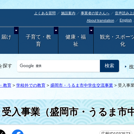
よくある質問
施設案内
事業者の皆さんへ
音声読み上
English
About translation
・届け
子育て・教
健康・福
観光・スポー
育
祉
化
を探す
検
・教育
>
学校外での教育
>
盛岡市・うるま市中学生交流事業
> 受入事
受入事業（盛岡市・うるま市
広報ID1032573