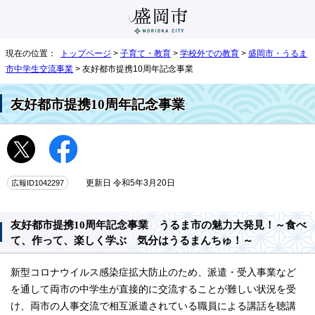
現在の位置：
トップページ
>
子育て・教育
>
学校外での教育
>
盛岡市・うるま
市中学生交流事業
> 友好都市提携10周年記念事業
友好都市提携10周年記念事業
広報ID1042297
更新日 令和5年3月20日
友好都市提携10周年記念事業 うるま市の魅力大発見！～食べ
て、作って、楽しく学ぶ 気分はうるまんちゅ！～
新型コロナウイルス感染症拡大防止のため、派遣・受入事業など
を通して両市の中学生が直接的に交流することが難しい状況を受
け、両市の人事交流で相互派遣されている職員による講話を聴講