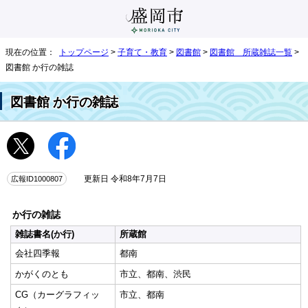
現在の位置：
トップページ
>
子育て・教育
>
図書館
>
図書館 所蔵雑誌一覧
>
図書館 か行の雑誌
図書館 か行の雑誌
広報ID1000807
更新日 令和8年7月7日
か行の雑誌
雑誌書名(か行)
所蔵館
会社四季報
都南
かがくのとも
市立、都南、渋民
CG（カーグラフィッ
市立、都南