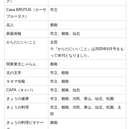
ク）
Casa BRUTUS（カーサ
市立
ブルータス）
岳人
都南
家庭画報
市立、都南、仙北
からだにいいこと
太田
※『からだにいいこと』は2025年6月号をも
って休刊となりました。
関東東北じゃらん
都南
北の文学
市立、都南
キネマ旬報
市立、都南
CAPA（キャパ）
市立、都南、仙北
きょうの健康
市立、都南、渋民、青山、仙北、松園
きょうの料理
市立、都南、渋民、青山、仙北、松園、太
田
きょうの料理ビギナー
都南