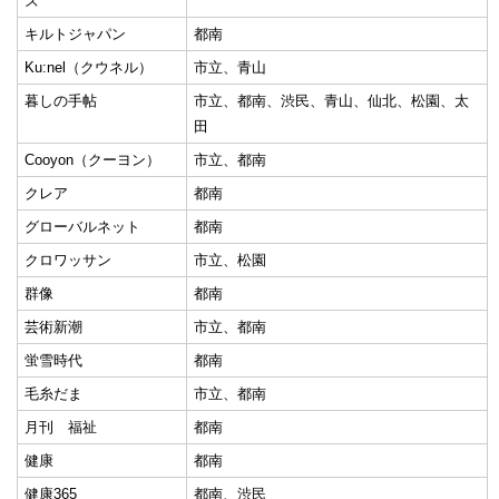
ズ
キルトジャパン
都南
Ku:nel（クウネル）
市立、青山
暮しの手帖
市立、都南、渋民、青山、仙北、松園、太
田
Cooyon（クーヨン）
市立、都南
クレア
都南
グローバルネット
都南
クロワッサン
市立、松園
群像
都南
芸術新潮
市立、都南
蛍雪時代
都南
毛糸だま
市立、都南
月刊 福祉
都南
健康
都南
健康365
都南、渋民