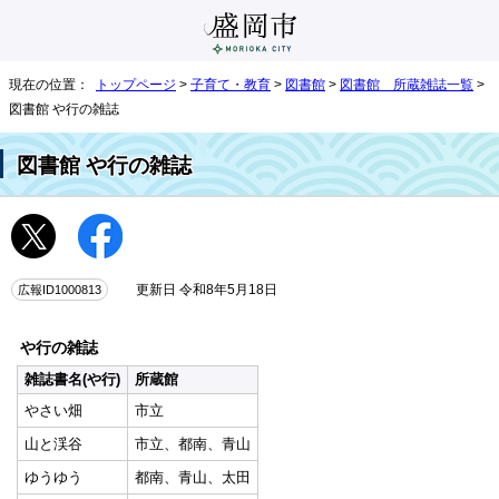
現在の位置：
トップページ
>
子育て・教育
>
図書館
>
図書館 所蔵雑誌一覧
>
図書館 や行の雑誌
図書館 や行の雑誌
広報ID1000813
更新日 令和8年5月18日
や行の雑誌
雑誌書名(や行)
所蔵館
やさい畑
市立
山と渓谷
市立、都南、青山
ゆうゆう
都南、青山、太田