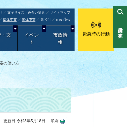
げ
文字サイズ・色合い変更
サイトマップ
한국어
ภาษาไทย
简体中文
繁体中文
目的別で探す
緊急時の行動
ツ・文
イベン
市政情
ト
報
索の使い方
更新日 令和8年5月18日
印刷