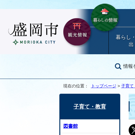
暮らし
出
情報
現在の位置：
トップページ
>
子育て
子育て・教育
図書館