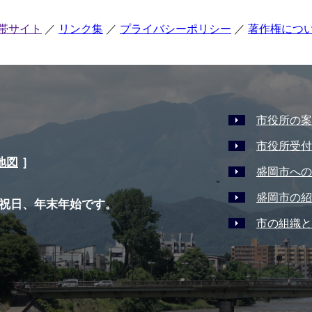
帯サイト
リンク集
プライバシーポリシー
著作権につ
市役所の案
市役所受付
地図
］
盛岡市への
盛岡市の紹
祝日、年末年始です。
市の組織と