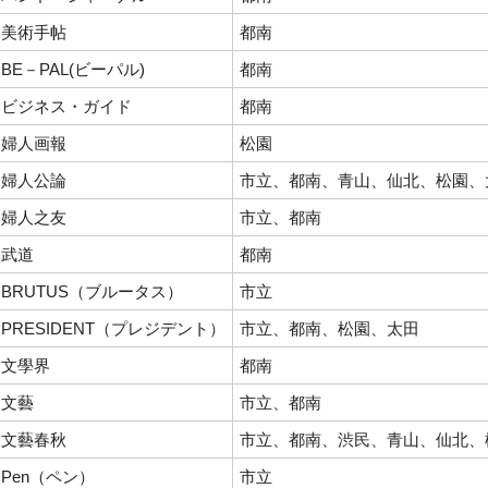
美術手帖
都南
BE－PAL(ビーパル)
都南
ビジネス・ガイド
都南
婦人画報
松園
婦人公論
市立、都南、青山、仙北、松園、
婦人之友
市立、都南
武道
都南
BRUTUS（ブルータス）
市立
PRESIDENT（プレジデント）
市立、都南、松園、太田
文學界
都南
文藝
市立、都南
文藝春秋
市立、都南、渋民、青山、仙北、
Pen（ペン）
市立