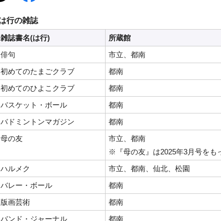
は行の雑誌
雑誌書名(は行)
所蔵館
俳句
市立、都南
初めてのたまごクラブ
都南
初めてのひよこクラブ
都南
バスケット・ボール
都南
バドミントンマガジン
都南
母の友
市立、都南
※『母の友』は2025年3月号を
ハルメク
市立、都南、仙北、松園
バレー・ボール
都南
版画芸術
都南
バンド・ジャーナル
都南