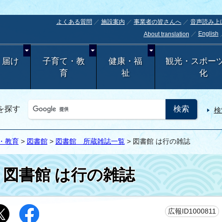
よくある質問
施設案内
事業者の皆さんへ
音声読み上
English
About translation
・届け
子育て・教
健康・福
観光・スポー
育
祉
化
を探す
検
・教育
>
図書館
>
図書館 所蔵雑誌一覧
> 図書館 は行の雑誌
図書館 は行の雑誌
広報ID1000811