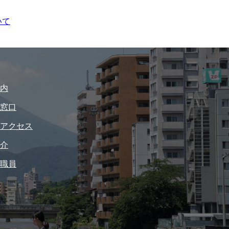
いて
内
窓口
アクセス
介
職員