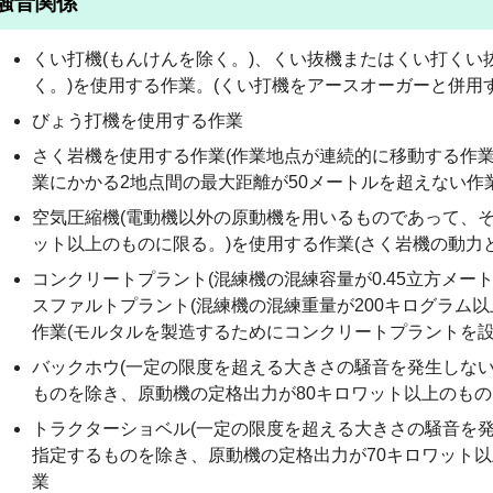
騒音関係
くい打機(もんけんを除く。)、くい抜機またはくい打くい
く。)を使用する作業。(くい打機をアースオーガーと併用
びょう打機を使用する作業
さく岩機を使用する作業(作業地点が連続的に移動する作
業にかかる2地点間の最大距離が50メートルを超えない作
空気圧縮機(電動機以外の原動機を用いるものであって、そ
ット以上のものに限る。)を使用する作業(さく岩機の動力
コンクリートプラント(混練機の混練容量が0.45立方メー
スファルトプラント(混練機の混練重量が200キログラム
作業(モルタルを製造するためにコンクリートプラントを設
バックホウ(一定の限度を超える大きさの騒音を発生しな
ものを除き、原動機の定格出力が80キロワット以上のもの
トラクターショベル(一定の限度を超える大きさの騒音を
指定するものを除き、原動機の定格出力が70キロワット以
業