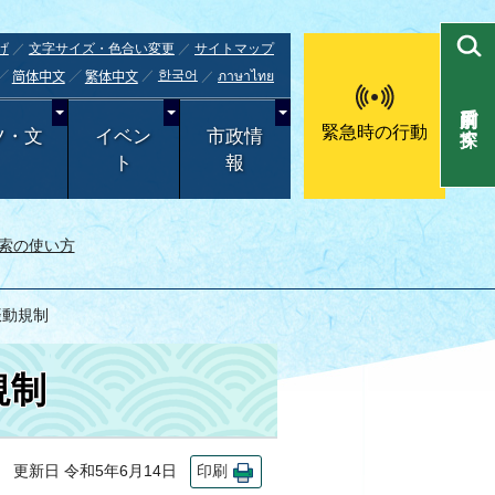
げ
文字サイズ・色合い変更
サイトマップ
한국어
ภาษาไทย
简体中文
繁体中文
目的別で探す
緊急時の行動
ツ・文
イベン
市政情
ト
報
索の使い方
振動規制
規制
更新日 令和5年6月14日
印刷