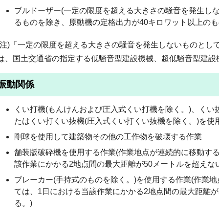
ブルドーザー(一定の限度を超える大きさの騒音を発生し
るものを除き、原動機の定格出力が40キロワット以上のも
(注)「一定の限度を超える大きさの騒音を発生しないものとし
は、国土交通省の指定する低騒音型建設機械、超低騒音型建設
振動関係
くい打機(もんけんおよび圧入式くい打機を除く。)、くい
たはくい打くい抜機(圧入式くい打くい抜機を除く。)を使
剛球を使用して建築物その他の工作物を破壊する作業
舗装版破砕機を使用する作業(作業地点が連続的に移動す
該作業にかかる2地点間の最大距離が50メートルを超えな
ブレーカー(手持式のものを除く。)を使用する作業(作業
ては、1日における当該作業にかかる2地点間の最大距離が
る。)