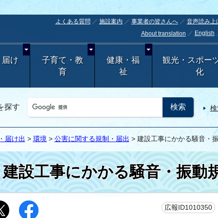
よくある質問
施設案内
事業者の皆さんへ
音声読み上
English
About translation
・届け
子育て・教
健康・福
観光・スポー
育
祉
化
を探す
検
・届け出
>
環境
>
公害に関する規制・届出
> 建設工事にかかる騒音・
建設工事にかかる騒音・振動
広報ID1010350