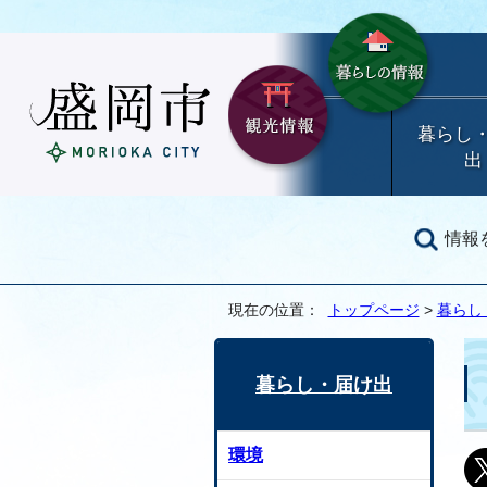
暮らし
出
情報
現在の位置：
トップページ
>
暮らし
暮らし・届け出
環境