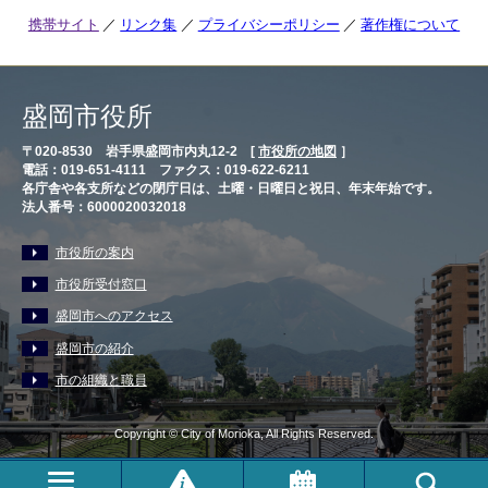
携帯サイト
リンク集
プライバシーポリシー
著作権について
盛岡市役所
〒020-8530 岩手県盛岡市内丸12-2 [
市役所の地図
］
電話：019-651-4111 ファクス：019-622-6211
各庁舎や各支所などの閉庁日は、土曜・日曜日と祝日、年末年始です。
法人番号：6000020032018
市役所の案内
市役所受付窓口
盛岡市へのアクセス
盛岡市の紹介
市の組織と職員
Copyright © City of Morioka, All Rights Reserved.