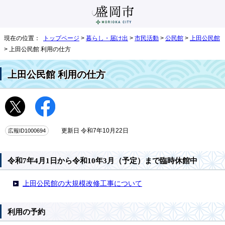
現在の位置：
トップページ
>
暮らし・届け出
>
市民活動
>
公民館
>
上田公民館
> 上田公民館 利用の仕方
上田公民館 利用の仕方
広報ID1000694
更新日 令和7年10月22日
令和7年4月1日から令和10年3月（予定）まで臨時休館中
上田公民館の大規模改修工事について
利用の予約