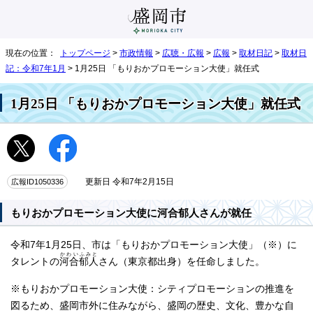
現在の位置：
トップページ
>
市政情報
>
広聴・広報
>
広報
>
取材日記
>
取材日
記：令和7年1月
> 1月25日 「もりおかプロモーション大使」就任式
1月25日 「もりおかプロモーション大使」就任式
広報ID1050336
更新日 令和7年2月15日
もりおかプロモーション大使に河合郁人さんが就任
令和7年1月25日、市は「もりおかプロモーション大使」（※）に
かわいふみと
タレントの
河合郁人
さん（東京都出身）を任命しました。
※もりおかプロモーション大使：シティプロモーションの推進を
図るため、盛岡市外に住みながら、盛岡の歴史、文化、豊かな自