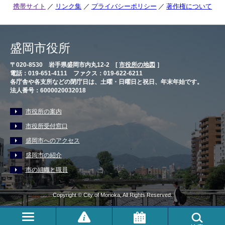
携帯サイト
リンク集
プライバシーポリシー
著作権について
盛岡市役所
〒020-8530 岩手県盛岡市内丸12-2 [
市役所の地図
］
電話：019-651-4111 ファクス：019-622-6211
各庁舎や各支所などの閉庁日は、土曜・日曜日と祝日、年末年始です。
法人番号：6000020032018
市役所の案内
市役所受付窓口
盛岡市へのアクセス
盛岡市の紹介
市の組織と職員
Copyright © City of Morioka, All Rights Reserved.