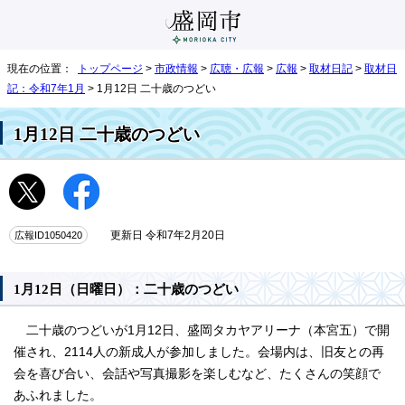
現在の位置：
トップページ
>
市政情報
>
広聴・広報
>
広報
>
取材日記
>
取材日
記：令和7年1月
> 1月12日 二十歳のつどい
1月12日 二十歳のつどい
広報ID1050420
更新日 令和7年2月20日
1月12日（日曜日）：二十歳のつどい
二十歳のつどいが1月12日、盛岡タカヤアリーナ（本宮五）で開
催され、2114人の新成人が参加しました。会場内は、旧友との再
会を喜び合い、会話や写真撮影を楽しむなど、たくさんの笑顔で
あふれました。