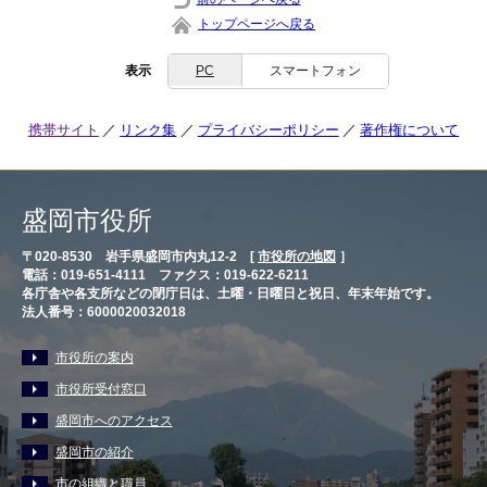
トップページへ戻る
表示
PC
スマートフォン
携帯サイト
リンク集
プライバシーポリシー
著作権について
盛岡市役所
〒020-8530 岩手県盛岡市内丸12-2 [
市役所の地図
］
電話：019-651-4111 ファクス：019-622-6211
各庁舎や各支所などの閉庁日は、土曜・日曜日と祝日、年末年始です。
法人番号：6000020032018
市役所の案内
市役所受付窓口
盛岡市へのアクセス
盛岡市の紹介
市の組織と職員