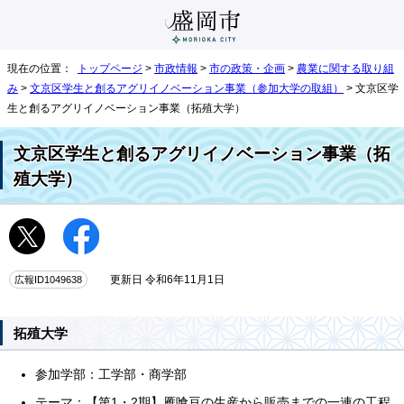
現在の位置：
トップページ
>
市政情報
>
市の政策・企画
>
農業に関する取り組
み
>
文京区学生と創るアグリイノベーション事業（参加大学の取組）
> 文京区学
生と創るアグリイノベーション事業（拓殖大学）
文京区学生と創るアグリイノベーション事業（拓
殖大学）
広報ID1049638
更新日 令和6年11月1日
拓殖大学
参加学部：工学部・商学部
テーマ：【第1・2期】雁喰豆の生産から販売までの一連の工程