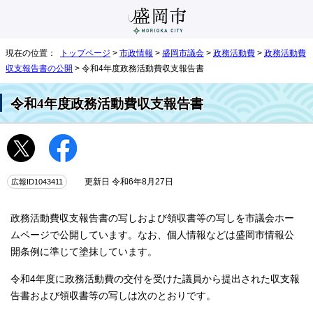
現在の位置：
トップページ
>
市政情報
>
盛岡市議会
>
政務活動費
>
政務活動費
収支報告書の公開
> 令和4年度政務活動費収支報告書
令和4年度政務活動費収支報告書
広報ID1043411
更新日 令和6年8月27日
政務活動費収支報告書の写しおよび領収書等の写しを市議会ホー
ムページで公開しています。なお、個人情報などは盛岡市情報公
開条例に準じて塗抹しています。
令和4年度に政務活動費の交付を受けた議員から提出された収支報
告書および領収書等の写しは次のとおりです。