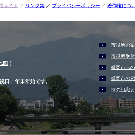
帯サイト
リンク集
プライバシーポリシー
著作権につ
市役所の案
市役所受付
地図
］
盛岡市への
盛岡市の紹
祝日、年末年始です。
市の組織と