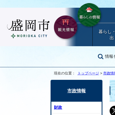
暮らし
出
情報
現在の位置：
トップページ
>
市政情
市政情報
財政