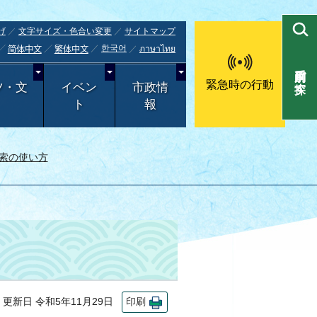
げ
文字サイズ・色合い変更
サイトマップ
한국어
ภาษาไทย
简体中文
繁体中文
目的別で探す
緊急時の行動
ツ・文
イベン
市政情
ト
報
索の使い方
新日 令和5年11月29日
印刷