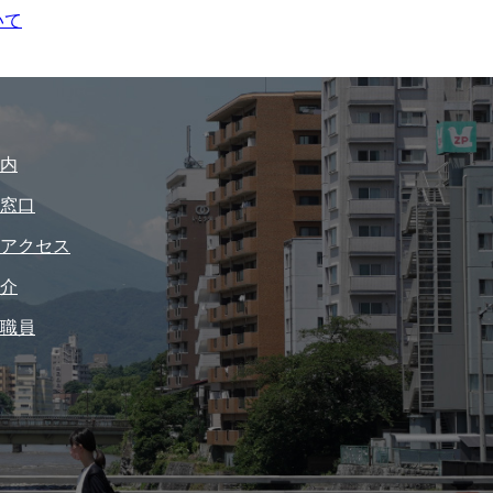
いて
内
窓口
アクセス
介
職員