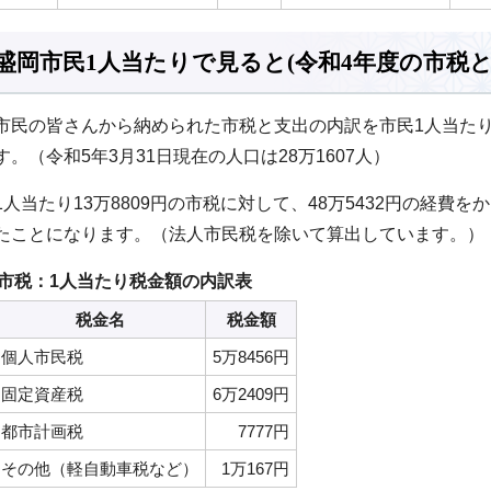
盛岡市民1人当たりで見ると(令和4年度の市税と
市民の皆さんから納められた市税と支出の内訳を市民1人当た
す。（令和5年3月31日現在の人口は28万1607人）
1人当たり13万8809円の市税に対して、48万5432円の経費
たことになります。（法人市民税を除いて算出しています。）
市税：1人当たり税金額の内訳表
税金名
税金額
個人市民税
5万8456円
固定資産税
6万2409円
都市計画税
7777円
その他（軽自動車税など）
1万167円