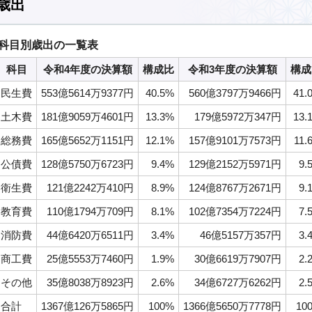
歳出
科目別歳出の一覧表
科目
令和4年度の決算額
構成比
令和3年度の決算額
構成
民生費
553億5614万9377円
40.5%
560億3797万9466円
41.
土木費
181億9059万4601円
13.3%
179億5972万347円
13.
総務費
165億5652万1151円
12.1%
157億9101万7573円
11.
公債費
128億5750万6723円
9.4%
129億2152万5971円
9.
衛生費
121億2242万410円
8.9%
124億8767万2671円
9.
教育費
110億1794万709円
8.1%
102億7354万7224円
7.
消防費
44億6420万6511円
3.4%
46億5157万357円
3.
商工費
25億5553万7460円
1.9%
30億6619万7907円
2.
その他
35億8038万8923円
2.6%
34億6727万6262円
2.
合計
1367億126万5865円
100%
1366億5650万7778円
10