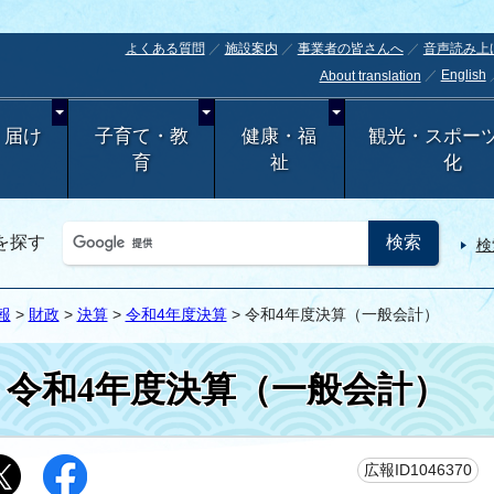
よくある質問
施設案内
事業者の皆さんへ
音声読み上
English
About translation
・届け
子育て・教
健康・福
観光・スポー
育
祉
化
を探す
検
報
>
財政
>
決算
>
令和4年度決算
> 令和4年度決算（一般会計）
令和4年度決算（一般会計）
更
広報ID1046370