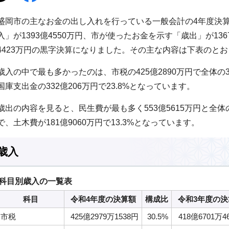
盛岡市の主なお金の出し入れを行っている一般会計の4年度決
入」が1393億4550万円、市が使ったお金を示す「歳出」が136
4423万円の黒字決算になりました。その主な内容は下表のと
歳入の中で最も多かったのは、市税の425億2890万円で全体の
国庫支出金の332億206万円で23.8%となっています。
歳出の内容を見ると、民生費が最も多く553億5615万円と全体
で、土木費が181億9060万円で13.3%となっています。
歳入
科目別歳入の一覧表
科目
令和4年度の決算額
構成比
令和3年度の決
市税
425億2979万1538円
30.5%
418億6701万4