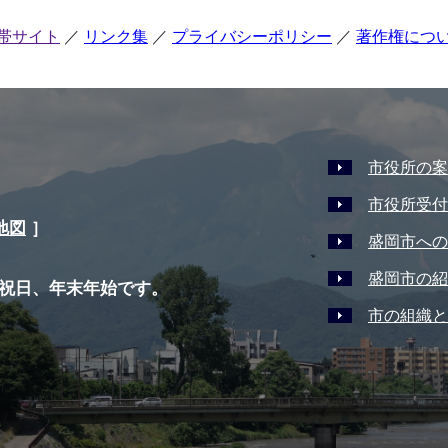
帯サイト
リンク集
プライバシーポリシー
著作権につ
市役所の案
市役所受付
地図
］
盛岡市への
盛岡市の紹
祝日、年末年始です。
市の組織と