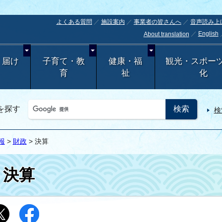
よくある質問
施設案内
事業者の皆さんへ
音声読み上
English
About translation
・届け
子育て・教
健康・福
観光・スポー
育
祉
化
を探す
検
報
>
財政
> 決算
決算