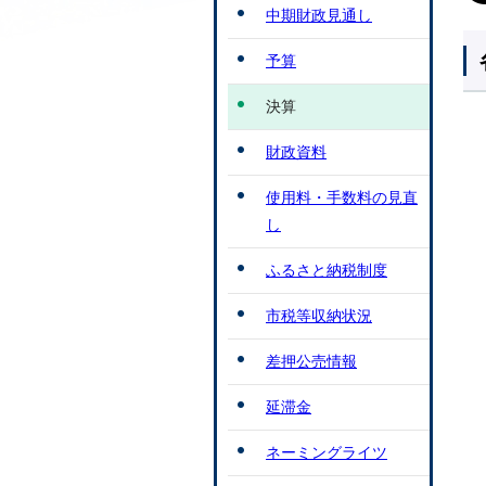
中期財政見通し
予算
決算
財政資料
使用料・手数料の見直
し
ふるさと納税制度
市税等収納状況
差押公売情報
延滞金
ネーミングライツ