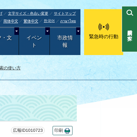
げ
文字サイズ・色合い変更
サイトマップ
한국어
ภาษาไทย
简体中文
繁体中文
目的別で探す
緊急時の行動
ツ・文
イベン
市政情
ト
報
索の使い方
広報ID1010723
印刷