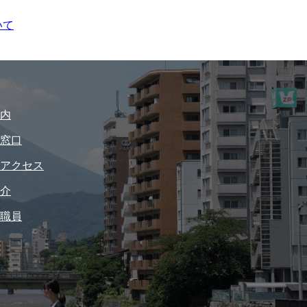
いて
内
窓口
アクセス
介
職員