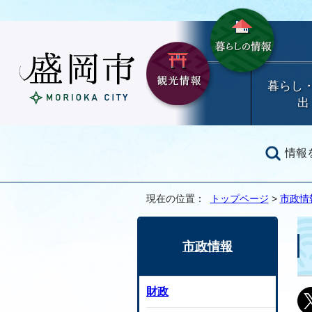
暮らし
出
情報
現在の位置：
トップページ
>
市政情
市政情報
財政