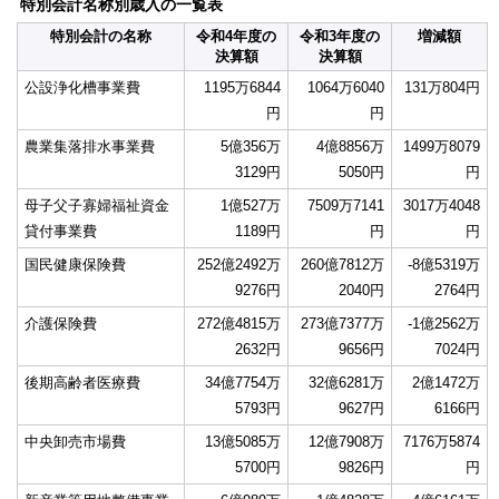
特別会計名称別歳入の一覧表
特別会計の名称
令和4年度の
令和3年度の
増減額
決算額
決算額
公設浄化槽事業費
1195万6844
1064万6040
131万804円
円
円
農業集落排水事業費
5億356万
4億8856万
1499万8079
3129円
5050円
円
母子父子寡婦福祉資金
1億527万
7509万7141
3017万4048
貸付事業費
1189円
円
円
国民健康保険費
252億2492万
260億7812万
-8億5319万
9276円
2040円
2764円
介護保険費
272億4815万
273億7377万
-1億2562万
2632円
9656円
7024円
後期高齢者医療費
34億7754万
32億6281万
2億1472万
5793円
9627円
6166円
中央卸売市場費
13億5085万
12億7908万
7176万5874
5700円
9826円
円