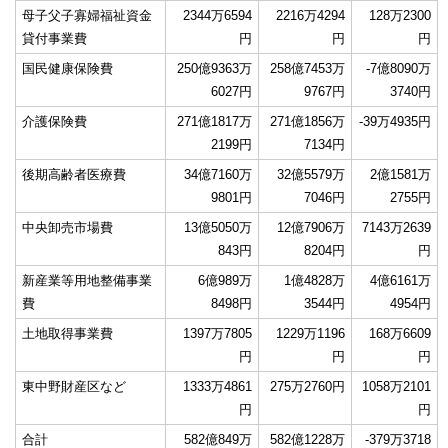
母子父子寡婦福祉資金
2344万6594
2216万4294
128万2300
貸付事業費
円
円
円
国民健康保険費
250億9363万
258億7453万
-7億8090万
6027円
9767円
3740円
介護保険費
271億1817万
271億1856万
-39万4935円
2199円
7134円
後期高齢者医療費
34億7160万
32億5579万
2億1581万
9801円
7046円
2755円
中央卸売市場費
13億5050万
12億7906万
7143万2639
843円
8204円
円
新産業等用地整備事業
6億989万
1億4828万
4億6161万
費
8498円
3544円
4954円
土地取得事業費
1397万7805
1229万1196
168万6609
円
円
円
東中野財産区など
1333万4861
275万2760円
1058万2101
円
円
合計
582億849万
582億1228万
-379万3718