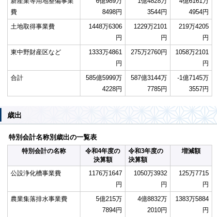
新産業等用地整備事業
6億989万
1億4828万
4億6161万
費
8498円
3544円
4954円
土地取得事業費
1448万6306
1229万2101
219万4205
円
円
円
東中野財産区など
1333万4861
275万2760円
1058万2101
円
円
合計
585億5999万
587億3144万
-1億7145万
4228円
7785円
3557円
歳出
特別会計名称別歳出の一覧表
特別会計の名称
令和4年度の
令和3年度の
増減額
決算額
決算額
公設浄化槽事業費
1176万1647
1050万3932
125万7715
円
円
円
農業集落排水事業費
5億215万
4億8832万
1383万5884
7894円
2010円
円