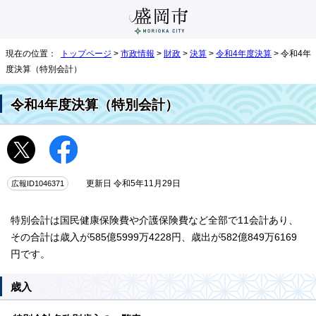
現在の位置：
トップページ
>
市政情報
>
財政
>
決算
>
令和4年度決算
> 令和4年
度決算（特別会計）
令和4年度決算（特別会計）
広報ID1046371
更新日 令和5年11月29日
特別会計は国民健康保険費や介護保険費など全部で11会計あり、
その合計は歳入が585億5999万4228円、歳出が582億849万6169
円です。
歳入